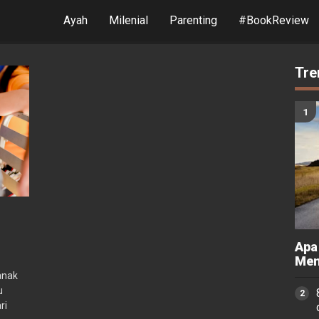
Ayah
Milenial
Parenting
#BookReview
Tre
Apa
Men
anak
u
ri