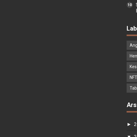
Lab
Ang
He
Kes
NF
Tab
Ars
2
►
2
▼