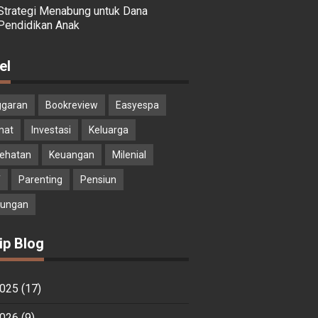
Strategi Menabung untuk Dana
Pendidikan Anak
el
garan
Bookreview
Easyespa
mat
Investasi
Keluarga
ehatan
Keuangan
Milenial
T
Parenting
Pensiun
ungan
ip Blog
025
(17)
026
(9)