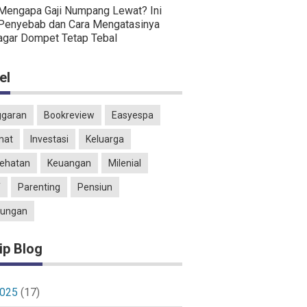
Mengapa Gaji Numpang Lewat? Ini
Penyebab dan Cara Mengatasinya
agar Dompet Tetap Tebal
el
garan
Bookreview
Easyespa
mat
Investasi
Keluarga
ehatan
Keuangan
Milenial
T
Parenting
Pensiun
ungan
ip Blog
025
(17)