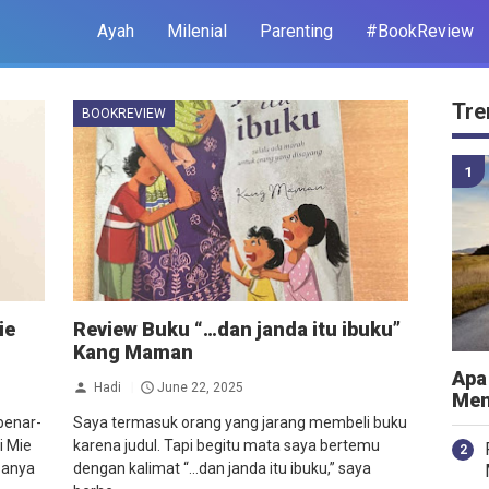
Ayah
Milenial
Parenting
#BookReview
Tre
BOOKREVIEW
ie
Review Buku “…dan janda itu ibuku”
Kang Maman
Apa
Hadi
June 22, 2025
Men
benar-
Saya termasuk orang yang jarang membeli buku
i Mie
karena judul. Tapi begitu mata saya bertemu
sanya
dengan kalimat “...dan janda itu ibuku,” saya