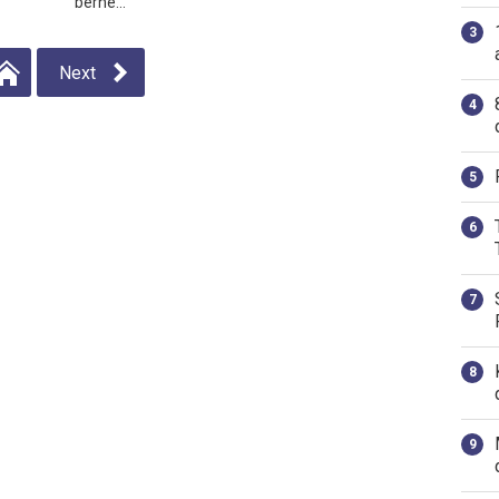
berhe...
Next