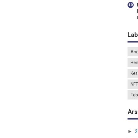
Lab
Ang
He
Kes
NF
Tab
Ars
2
►