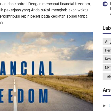
irian dan kontrol. Dengan mencapai financial freedom,
ih pekerjaan yang Anda sukai, menghabiskan waktu
erkontribusi lebih besar pada kegiatan sosial tanpa
an.
Lab
Ang
He
Kes
NF
Tab
Ars
2
►