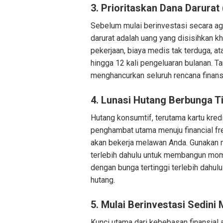
3. Prioritaskan Dana Darura
Sebelum mulai berinvestasi secara ag
darurat adalah uang yang disisihkan 
pekerjaan, biaya medis tak terduga, at
hingga 12 kali pengeluaran bulanan. T
menghancurkan seluruh rencana finansi
4. Lunasi Hutang Berbunga T
Hutang konsumtif, terutama kartu kredi
penghambat utama menuju financial f
akan bekerja melawan Anda. Gunakan m
terlebih dahulu untuk membangun mom
dengan bunga tertinggi terlebih dahulu 
hutang.
5. Mulai Berinvestasi Sedini
Kunci utama dari kebebasan finansia