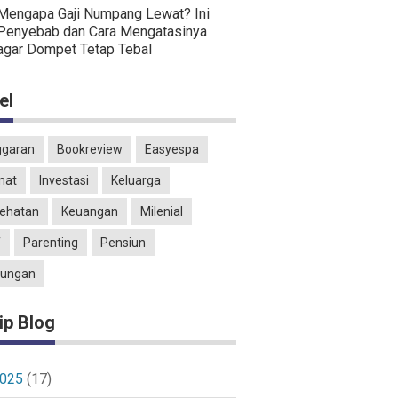
Mengapa Gaji Numpang Lewat? Ini
Penyebab dan Cara Mengatasinya
agar Dompet Tetap Tebal
el
garan
Bookreview
Easyespa
mat
Investasi
Keluarga
ehatan
Keuangan
Milenial
T
Parenting
Pensiun
ungan
ip Blog
025
(17)