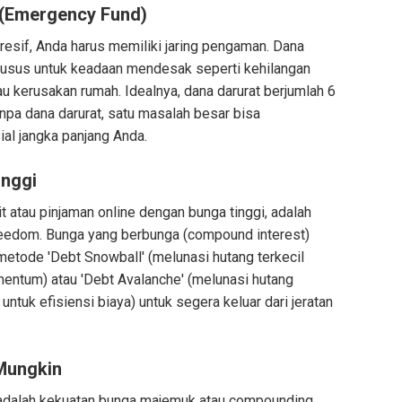
t (Emergency Fund)
resif, Anda harus memiliki jaring pengaman. Dana
khusus untuk keadaan mendesak seperti kehilangan
au kerusakan rumah. Idealnya, dana darurat berjumlah 6
anpa dana darurat, satu masalah besar bisa
al jangka panjang Anda.
inggi
t atau pinjaman online dengan bunga tinggi, adalah
reedom. Bunga yang berbunga (compound interest)
etode 'Debt Snowball' (melunasi hutang terkecil
entum) atau 'Debt Avalanche' (melunasi hutang
untuk efisiensi biaya) untuk segera keluar dari jeratan
 Mungkin
l adalah kekuatan bunga majemuk atau compounding