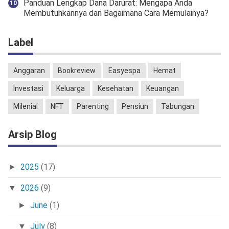
Panduan Lengkap Dana Darurat: Mengapa Anda
Membutuhkannya dan Bagaimana Cara Memulainya?
Label
Anggaran
Bookreview
Easyespa
Hemat
Investasi
Keluarga
Kesehatan
Keuangan
Milenial
NFT
Parenting
Pensiun
Tabungan
Arsip Blog
2025
(17)
►
2026
(9)
▼
June
(1)
►
July
(8)
▼