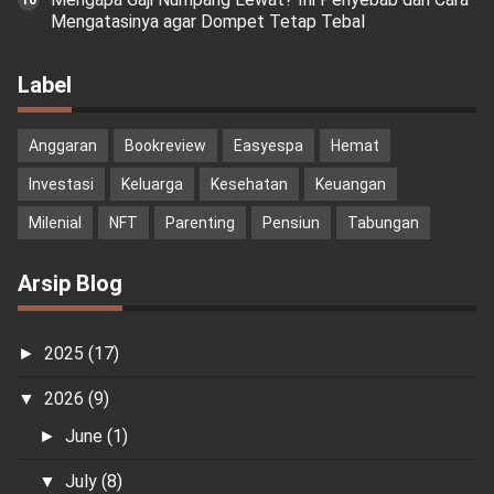
Mengatasinya agar Dompet Tetap Tebal
Label
Anggaran
Bookreview
Easyespa
Hemat
Investasi
Keluarga
Kesehatan
Keuangan
Milenial
NFT
Parenting
Pensiun
Tabungan
Arsip Blog
2025
(17)
►
2026
(9)
▼
June
(1)
►
July
(8)
▼