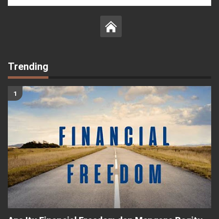
Trending